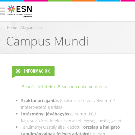
Home
›
Magyaroknak
Campus Mundi
You are here
INFORMÁCIÓK
Beadási feltételek
Beadandó dokumentumok
(active tab)
Szaktanári ajánlás
(szakvezető / tanszékvezető /
intézetvezető ajánlása)
Intézményi jóváhagyás
(a nemzetközi
kapcsolatokért felelős szervezeti egység jóváhagyása)
Tanulmányi Osztály által kiadott
Törzslap a hallgató
tanulmányainak féléves adatairól
, melyen