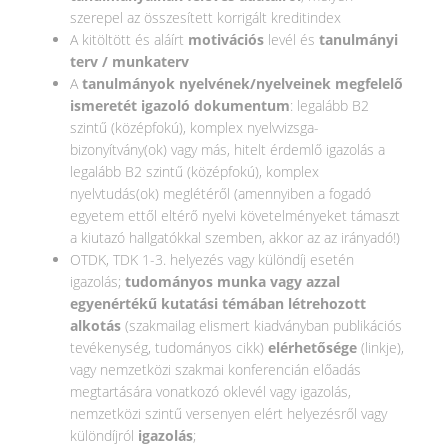
szerepel az összesített korrigált kreditindex
A kitöltött és aláírt
motivációs
levél és
tanulmányi
terv / munkaterv
A
tanulmányok nyelvének/nyelveinek megfelelő
ismeretét igazoló dokumentum
: legalább B2
szintű (középfokú), komplex nyelvvizsga-
bizonyítvány(ok) vagy más, hitelt érdemlő igazolás a
legalább B2 szintű (középfokú), komplex
nyelvtudás(ok) meglétéről (amennyiben a fogadó
egyetem ettől eltérő nyelvi követelményeket támaszt
a kiutazó hallgatókkal szemben, akkor az az irányadó!)
OTDK, TDK 1-3. helyezés vagy különdíj esetén
igazolás;
tudományos munka vagy azzal
egyenértékű kutatási témában létrehozott
alkotás
(szakmailag elismert kiadványban publikációs
tevékenység, tudományos cikk)
elérhetősége
(linkje),
vagy nemzetközi szakmai konferencián előadás
megtartására vonatkozó oklevél vagy igazolás,
nemzetközi szintű versenyen elért helyezésről vagy
különdíjról
igazolás
;