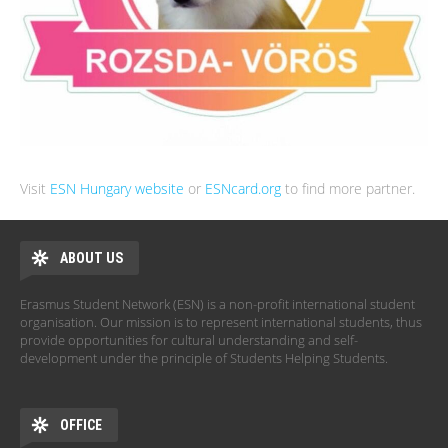
Visit
ESN Hungary website
or
ESNcard.org
to find more partner.
ABOUT US
Erasmus Student Network (ESN) is a non-profit international student
organisation. Our mission is to represent international students, thus
provide opportunities for cultural understanding and self-
development under the principle of Students Helping Students.
OFFICE