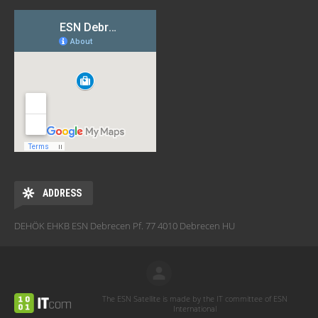
ADDRESS
DEHÖK EHKB ESN Debrecen Pf. 77 4010 Debrecen HU
The ESN Satellite is made by the IT committee of ESN
International