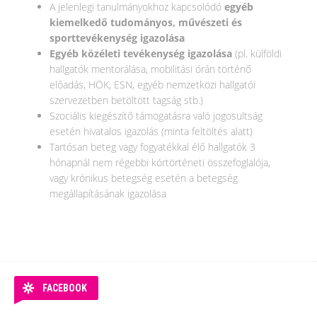
A jelenlegi tanulmányokhoz kapcsolódó
egyéb
kiemelkedő tudományos, művészeti és
sporttevékenység igazolása
Egyéb közéleti tevékenység igazolása
(pl. külföldi
hallgatók mentorálása, mobilitási órán történő
előadás, HÖK, ESN, egyéb nemzetközi hallgatói
szervezetben betöltött tagság stb.)
Szociális kiegészítő támogatásra való jogosultság
esetén hivatalos igazolás (minta feltöltés alatt)
Tartósan beteg vagy fogyatékkal élő hallgatók 3
hónapnál nem régebbi kórtörténeti összefoglalója,
vagy krónikus betegség esetén a betegség
megállapításának igazolása
FACEBOOK