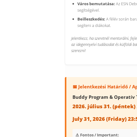
Város bemutatása:
Az ESN Deb
segítségével.
Beilleszkedés:
A félév során bar
segíteni a diákokat.
Jelentkezz, ha szeretnél mentorálni, fejl
az idegennyelvi tudásodat és külföldi b
szerezni!
📅 Jelentkezési Határidő / 
Buddy Program & Operatív 
2026. július 31. (péntek)
July 31, 2026 (Friday) 23
⚠️ Fontos / Important: