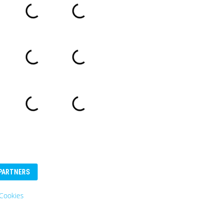
PARTNERS
Eurosender
Logo: