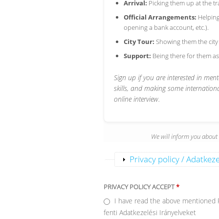
Arrival:
Picking them up at the tra
Official Arrangements:
Helping
opening a bank account, etc.).
City Tour:
Showing them the city 
Support:
Being there for them as
Sign up if you are interested in me
skills, and making some internationa
online interview.
We will inform you about t
Show
Privacy policy / Adatkeze
PRIVACY POLICY ACCEPT
*
I have read the above mentioned Pr
fenti Adatkezelési Irányelveket