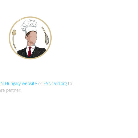
SN Hungary website
or
ESNcard.org
to
re partner.