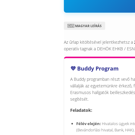
🇭🇺 MAGYAR LEÍRÁS
Az űrlap kitöltésével jelentkezhetsz a
operatív tagnak a DEHÖK EHKB / ESN
💜 Buddy Program
A Buddy programban részt vevő ha
vállalják az egyetemünkre érkező, 
Erasmusos hallgatók beilleszkedé
segítését.
Feladatok:
Félév elején:
Hivatalos ügyek in
(Bevándorlási hivatal, Bank, HAK).