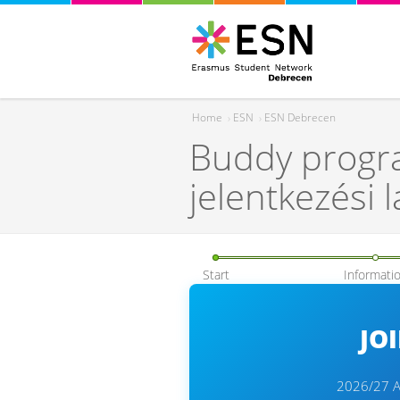
Home
›
ESN
›
ESN Debrecen
Buddy progra
You are here
jelentkezési 
Start
Informati
JO
2026/27 A