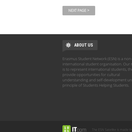
ABOUT US
Erasmus Student Network (ESN) is a non-
international student organisation. Our 
is to represent international students, t
provide opportunities for cultural
understanding and self-development un
principle of Students Helping Students.
The ESN Satellite is made b