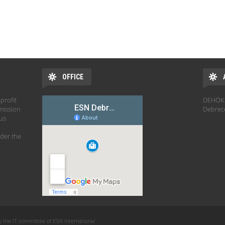
OFFICE
profit
DEHÖK 
mission
Debrec
hus
der the
y the IT committee of ESN International