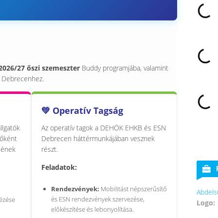
2026/27 őszi szemeszter
Buddy programjába, valamint
 Debrecenhez.
💚 Operatív Tagság
llgatók
Az operatív tagok a DEHÖK EHKB és ESN
főként
Debrecen háttérmunkájában vesznek
sének
részt.
Feladatok:
Rendezvények:
Mobilitást népszerűsítő
AbdelsCookies
és ESN rendezvények szervezése,
tézése
Logo:
előkészítése és lebonyolítása.