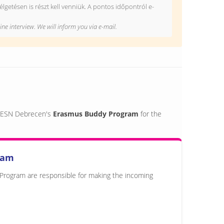
lgetésen is részt kell venniük. A pontos időpontról e-
ine interview. We will inform you via e-mail.
to ESN Debrecen's
Erasmus Buddy Program
for the
ram
 Program are responsible for making the incoming