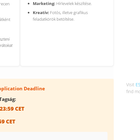
Marketing:
Hírlevelek készítése.
recen
Kreatív:
Fotós, illetve grafikus
feladatkörök betöltése.
átként
eszteni
arátokat
Visit
E
Application Deadline
find mo
Tagság:
 23:59 CET
:59 CET