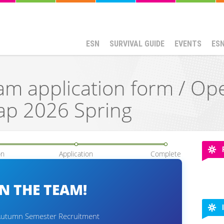
ESN
SURVIVAL GUIDE
EVENTS
ES
m application form / Ope
lap 2026 Spring
on
Application
Complete
IN THE TEAM!
utumn Semester Recruitment