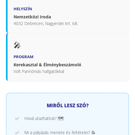
HELYSZÍN
Nemzetközi Iroda
4032 Debrecen, Nagyerdei krt. 68.
🎤
PROGRAM
Kerekasztal & Élménybeszámoló
Volt Pannóniás hallgatókkal
MIRŐL LESZ SZÓ?
Hová utazhattok? 🗺️
Mi a pályázás menete és feltételei? 📝