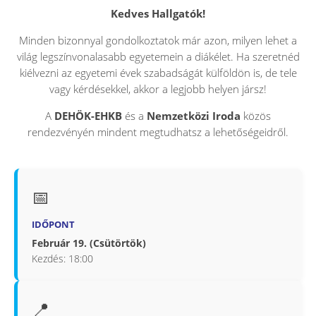
Kedves Hallgatók!
Minden bizonnyal gondolkoztatok már azon, milyen lehet a
világ legszínvonalasabb egyetemein a diákélet. Ha szeretnéd
kiélvezni az egyetemi évek szabadságát külföldön is, de tele
vagy kérdésekkel, akkor a legjobb helyen jársz!
A
DEHÖK-EHKB
és a
Nemzetközi Iroda
közös
rendezvényén mindent megtudhatsz a lehetőségeidről.
📅
IDŐPONT
Február 19. (Csütörtök)
Kezdés: 18:00
📍