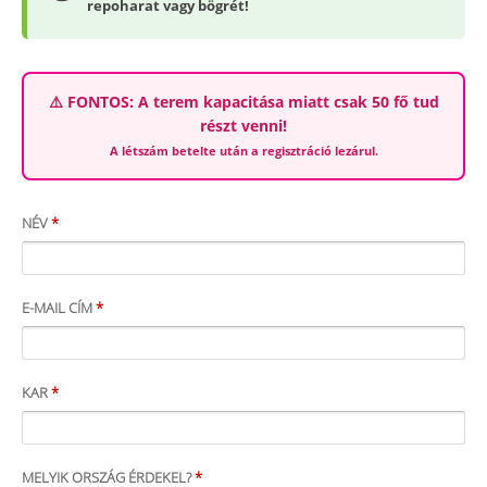
repoharat vagy bögrét!
⚠️ FONTOS: A terem kapacitása miatt csak 50 fő tud
részt venni!
A létszám betelte után a regisztráció lezárul.
NÉV
*
E-MAIL CÍM
*
KAR
*
MELYIK ORSZÁG ÉRDEKEL?
*