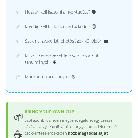
Hogyan kell igazolni a nyelvtudást? 🗣️
Meddig kell külföldön tartózkodni? ⏱️
Szakmai gyakorlat lehetőségek külföldön 💼
Milyen készségeket fejlesztenek a kinti
tanulmányok? 🧠
Munkaerőpiaci előnyök 🚀
BRING YOUR OWN CUP!
🌱
Szokásunkhoz hűen megvendégelünk egy csésze
kávéval vagy teával! Kérünk, hogy a hulladéktermelés
☕
csökkentése érdekében
hozz magaddal saját