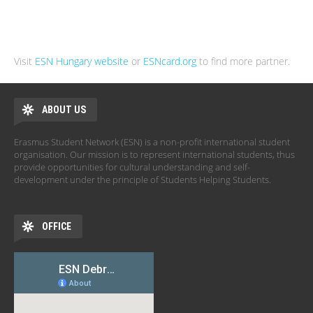
Visit
ESN Hungary website
or
ESNcard.org
to find more partner.
ABOUT US
Erasmus Student Network (ESN) is a non-profit international student
organisation. Our mission is to represent international students, thus
provide opportunities for cultural understanding and self-
development under the principle of Students Helping Students.
OFFICE