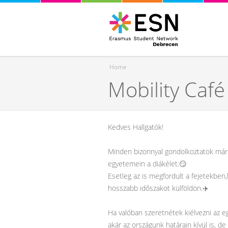
Home
Mobility Café
You are here
Kedves Hallgatók!
Minden bizonnyal gondolkoztatok már 
egyetemein a diákélet.😏
Esetleg az is megfordult a fejetekben,
hosszabb időszakot külföldön.✈️
Ha valóban szeretnétek kiélvezni az e
akár az országunk határain kívül is, d