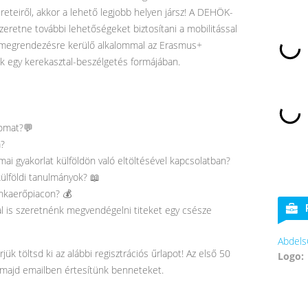
reteiről, akkor a lehető legjobb helyen jársz! A DEHÖK-
eretne további lehetőségeket biztosítani a mobilitással
 megrendezésre kerülő alkalommal az Erasmus+
ek egy kerekasztal-beszélgetés formájában.
somat?💬
m?
ai gyakorlat külföldön való eltöltésével kapcsolatban?
külföldi tanulmányok? 📖
unkaerőpiacon? 💰
 is szeretnénk megvendégelni titeket egy csésze
Abdels
k töltsd ki az alábbi regisztrációs űrlapot! Az első 50
Logo:
ől majd emailben értesítünk benneteket.