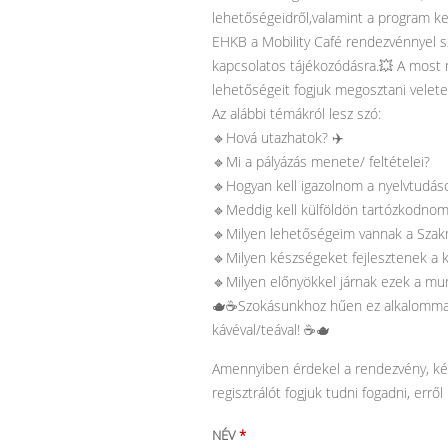
lehetőségeidről,valamint a program ke
EHKB a Mobility Café rendezvénnyel sz
kapcsolatos tájékozódásra.💥 A most
lehetőségeit fogjuk megosztani velet
Az alábbi témákról lesz szó:
🔹️Hová utazhatok? ✈️
🔹️Mi a pályázás menete/ feltételei?
🔹️Hogyan kell igazolnom a nyelvtudá
🔹️Meddig kell külföldön tartózkodno
🔹️Milyen lehetőségeim vannak a ️Szakm
🔹️Milyen készségeket fejlesztenek a 
🔹️Milyen előnyökkel járnak ezek a m
🫖☕️Szokásunkhoz hűen ez alkalommal
kávéval/teával! ☕️🫖
Amennyiben érdekel a rendezvény, kérjü
regisztrálót fogjuk tudni fogadni, err
NÉV
*