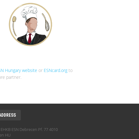
SN Hungary website
or
ESNcard.org
to
re partner.
ADDRESS
EHKB ESN Debrecen Pf. 77 4010
en HU