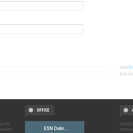
Visit
E
find mo
OFFICE
profit
DEHÖK 
mission
Debrec