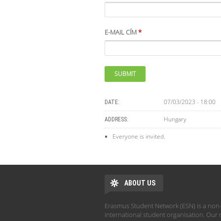
E-MAIL CÍM
*
07/03/2023 - 18:00
DATE:
Hungary
ADDRESS:
Everyone is invited.
ABOUT US
Erasmus Student Network (ESN) is a non-
international student organisation. Our 