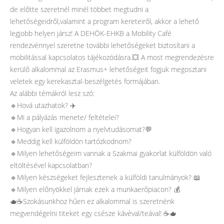
de előtte szeretnél minél többet megtudni a
lehetőségeidről,valamint a program kereteiről, akkor a lehető
legjobb helyen jársz! A DEHÖK-EHKB a Mobility Café
rendezvénnyel szeretne további lehetőségeket biztosítani a
mobilitással kapcsolatos tájékozódásra.💥 A most megrendezésre
kerülő alkalommal az Erasmus+ lehetőségeit fogjuk megosztani
veletek egy kerekasztal-beszélgetés formájában.
Az alábbi témákról lesz szó:
🔹️Hová utazhatok? ✈️
🔹️Mi a pályázás menete/ feltételei?
🔹️Hogyan kell igazolnom a nyelvtudásomat?💬
🔹️Meddig kell külföldön tartózkodnom?
🔹️Milyen lehetőségeim vannak a ️Szakmai gyakorlat külföldön való
eltöltésével kapcsolatban?
🔹️Milyen készségeket fejlesztenek a külföldi tanulmányok? 📖
🔹️Milyen előnyökkel járnak ezek a munkaerőpiacon? 💰
🫖☕️Szokásunkhoz hűen ez alkalommal is szeretnénk
megvendégelni titeket egy csésze kávéval/teával! ☕️🫖