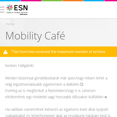
Home
Mobility Café
You are here
This form has received the maximum number of entries.
Warning message
Kedves Hallgatók!
Minden bizonnyal gondolkoztatok már azon,hogy milyen lehet a
világ legszínvonalasabb egyetemein a diákélet.😏
Esetleg az is megfordult a fejetekben,hogy ti is szívesen
eltöltenétek egy rövidebb vagy hosszabb időszakot külföldön.✈️
Ha valóban szeretnétek kiélvezni az egyetemi évek által nyújtott
szabadságot és lehetőségeket akár az országunk határain kívül is,