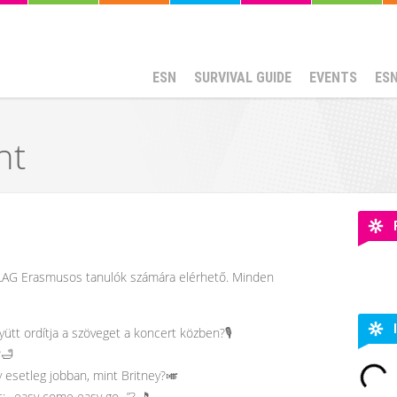
ESN
SURVIVAL GUIDE
EVENTS
ES
ht
AG Erasmusos tanulók számára elérhető. Minden
yütt ordítja a szöveget a koncert közben?🎙
?🛁
 esetleg jobban, mint Britney?🎺
: ,,easy come easy go...”? 🎵