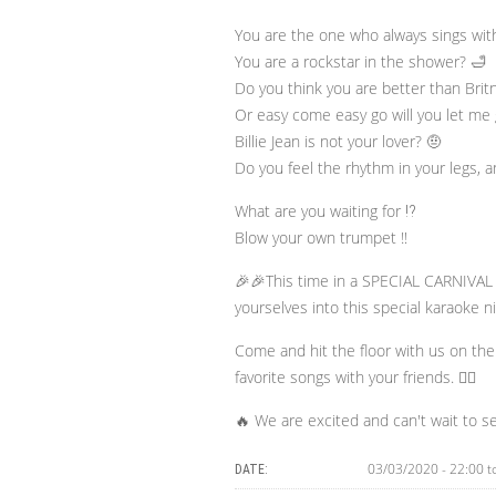
You are the one who always sings with 
You are a rockstar in the shower? 🛁
Do you think you are better than Brit
Or easy come easy go will you let me 
Billie Jean is not your lover? 🤨
Do you feel the rhythm in your legs, a
What are you waiting for ⁉️
Blow your own trumpet ‼️
🎉🎉This time in a SPECIAL CARNIVAL 
yourselves into this special karaoke n
Come and hit the floor with us on the
favorite songs with your friends. 👯‍♀️
🔥 We are excited and can't wait to s
03/03/2020 - 22:00
t
DATE: