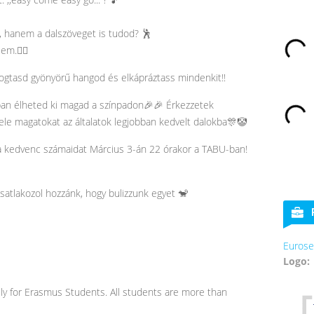
, hanem a dalszöveget is tudod? 🕺
m.🤷‍♂️
logtasd gyönyörű hangod és elkápráztass mindenkit‼️
ban élheted ki magad a színpadon🎉🎉 Érkezzetek
ele magatokat az általatok legjobban kedvelt dalokba🎊🤡
a kedvenc számaidat Március 3-án 22 órakor a TABU-ban!
csatlakozol hozzánk, hogy bulizzunk egyet 🐒
Eurose
Logo:
vely for Erasmus Students. All students are more than