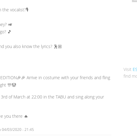
the vocalist?🎙
ney? 🎺
go? 🎵
nd you also know the lyrics? 🕺🏼
Visit
E
find mo
EDITION🎉🎉 Arrive in costume with your friends and fling
ight 🎊🤡
 3rd of March at 22:00 in the TABU and sing along your
ee you there 🔥
o
04/03/2020 - 21:45