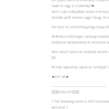
Talán te vagy a Csókkirály?💋
Nem csak a lábaidban érzed a ritmust
Netalán profi énekes vagy? Nyugi, mi se
De most itt a lehetőség,hogy megcsil
🎉🎉Most különleges, farsangi kiadás
beöltözve barátaitokkal és vessétek b
Mire vársz? Gyere és énekeld velünk 
👯‍♀️
Mi már izgatottan várjuk és reméljük 
🔥Ott tali🔥
————————————————
🇬🇧ENGLISH🇬🇧
‼️ The following event is NOT exclusi
welcome ‼️