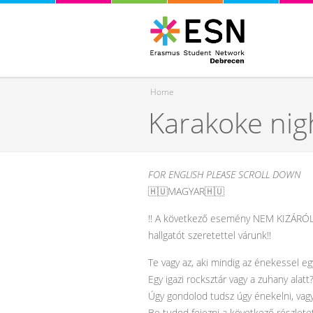
Home
Karakoke nig
You are here
FOR ENGLISH PLEASE SCROLL DOWN
🇭🇺MAGYAR🇭🇺
‼️ A következő esemény NEM KIZÁRÓL
hallgatót szeretettel várunk‼️
Te vagy az, aki mindig az énekessel eg
Egy igazi rocksztár vagy a zuhany alatt
Úgy gondolod tudsz úgy énekelni, vagy
Be tudod fejezni a következő részletet